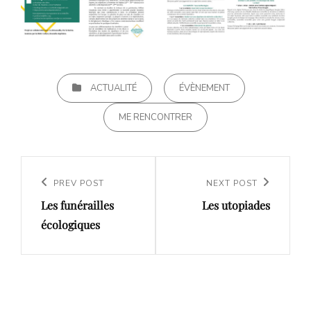
CATEGORIES
ACTUALITÉ
ÉVÈNEMENT
ME RENCONTRER
Navigation
de
Previous
PREV POST
Next
NEXT POST
l’article
Les funérailles
Les utopiades
Post
Post
écologiques